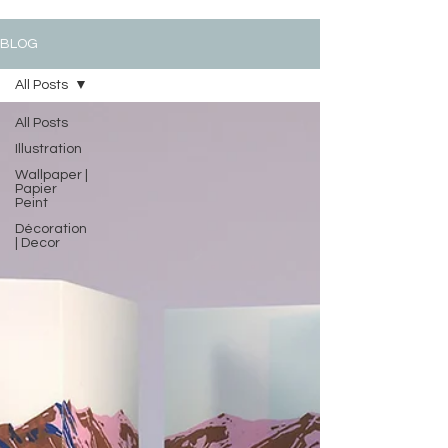
BLOG
All Posts
All Posts
Illustration
Wallpaper |
Papier
Peint
Décoration
| Decor