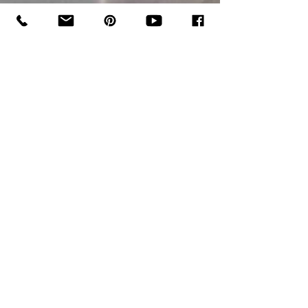
Jolie Galerie
Oct 18, 2020
Défiscalisation oeuvre d'art
La déduction fiscale pour l’achat d’oeuvres d’art
Quand une entreprise achète de l’art !
Défiscalisation art Les entreprises qui achètent...