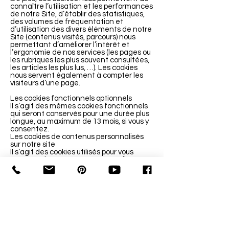
connaître l’utilisation et les performances
de notre Site, d’établir des statistiques,
des volumes de fréquentation et
d’utilisation des divers éléments de notre
Site (contenus visités, parcours) nous
permettant d’améliorer l’intérêt et
l’ergonomie de nos services (les pages ou
les rubriques les plus souvent consultées,
les articles les plus lus, …). Les cookies
nous servent également à compter les
visiteurs d’une page.
Les cookies fonctionnels optionnels
Il s’agit des mêmes cookies fonctionnels
qui seront conservés pour une durée plus
longue, au maximum de 13 mois, si vous y
consentez.
Les cookies de contenus personnalisés
sur notre site
Il s’agit des cookies utilisés pour vous
proposer des contenus personnalisés sur
notre Site et récompenser votre fidélité
(par exemple : programme de parrainage).
Le refus de ces cookies n’a pas d’impact
sur l’utilisation de notre Site.
9- LIENS HYPERTEXTES
Le Site peut contenir certains liens vers
d’autres sites dont le contenu est hors de
notre contrôle et non couverts par la