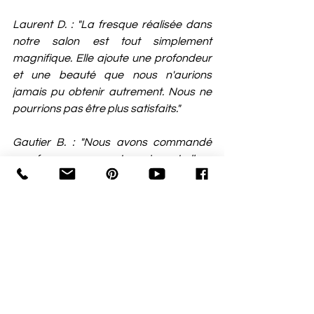
Laurent D. : "La fresque réalisée dans 
notre salon est tout simplement 
magnifique. Elle ajoute une profondeur 
et une beauté que nous n'aurions 
jamais pu obtenir autrement. Nous ne 
pourrions pas être plus satisfaits."
Gautier B. : "Nous avons commandé 
une fresque pour notre usine, et elle a 
complètement transformé l'ambiance. 
Nos équipes la complimentent 
constamment, et elle a vraiment aidé à 
définir notre identité visuelle et à motiver 
nos salariés qui travaillent dans un 
environnement habituellement peu 
décorée."
Amélie A. : "L'équipe de Jolie Galerie a 