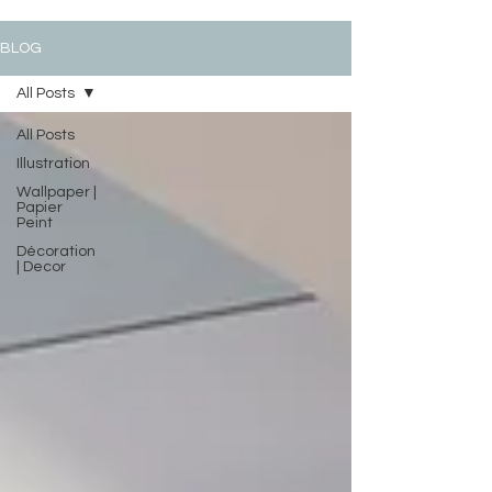
BLOG
All Posts
All Posts
Illustration
Wallpaper |
Papier
Peint
Décoration
| Decor