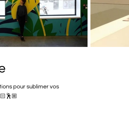
e
tions pour sublimer vos
💃🏻🕺🏼