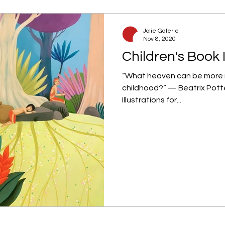
Jolie Galerie
Nov 8, 2020
Children's Book I
“What heaven can be more re
childhood?” — Beatrix Potte
Illustrations for...