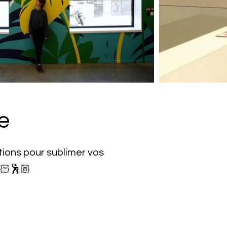
e
tions pour sublimer vos
💃🏻🕺🏼