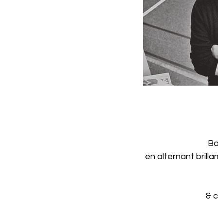
Ba
en alternant brill
& 