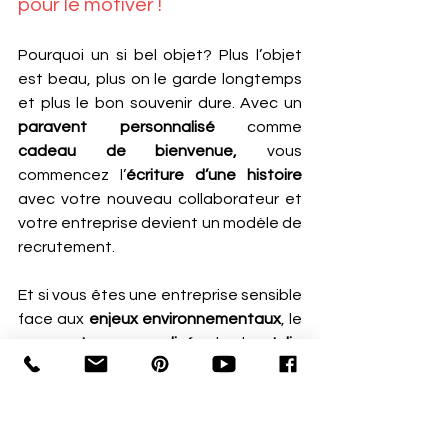
pour le motiver !
Pourquoi un si bel objet? Plus l’objet 
est beau, plus on le garde longtemps 
et plus le bon souvenir dure. Avec un 
paravent personnalisé 
comme 
cadeau de bienvenue,
 vous 
commencez l’
écriture d’une histoire
avec votre nouveau collaborateur et 
votre entreprise devient un modèle de 
recrutement.
Et si vous êtes une entreprise sensible 
face aux 
enjeux environnementaux
, le 
paravent personnalisé
 de la 
Jolie 
Galerie
 remplit vos exigences : en 
matière recyclable
 et 
imprimé en 
France 
avec des encres Eco latex et 
sans résidu volatile. 