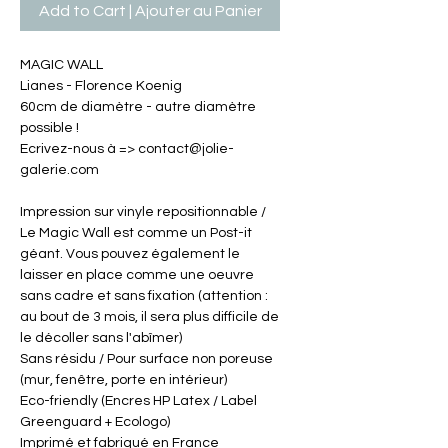
Add to Cart | Ajouter au Panier
MAGIC WALL
Lianes - Florence Koenig
60cm de diamètre - autre diamètre
possible !
Ecrivez-nous à => contact@jolie-
galerie.com
Impression sur vinyle repositionnable /
Le Magic Wall est comme un Post-it
géant. Vous pouvez également le
laisser en place comme une oeuvre
sans cadre et sans fixation (attention :
au bout de 3 mois, il sera plus difficile de
le décoller sans l'abîmer)
Sans résidu / Pour surface non poreuse
(mur, fenêtre, porte en intérieur)
Eco-friendly (Encres HP Latex / Label
Greenguard + Ecologo)
Imprimé et fabriqué en France