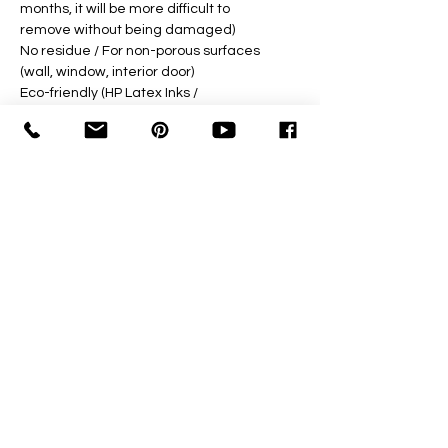
months, it will be more difficult to
remove without being damaged)
No residue / For non-porous surfaces
(wall, window, interior door)
Eco-friendly (HP Latex Inks /
Greenguard Label + Ecologo)
Printed and made in France
Don't hesitate !
- request another format
- adjust the visual to your request
(cropping)
Write to us at => contact@jolie-
galerie.com
Fresques Murales
Store Policy
Autres Services
Legal Notice