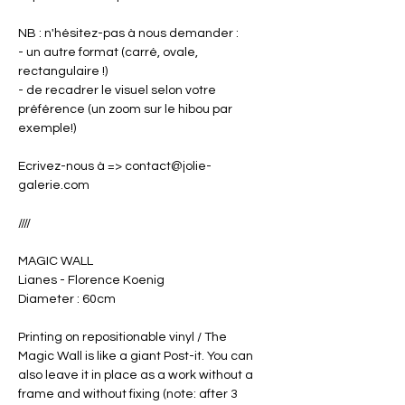
NB : n'hésitez-pas à nous demander :
- un autre format (carré, ovale,
rectangulaire !)
- de recadrer le visuel selon votre
préférence (un zoom sur le hibou par
exemple!)
Ecrivez-nous à => contact@jolie-
galerie.com
////
MAGIC WALL
Lianes - Florence Koenig
Diameter : 60cm
Printing on repositionable vinyl / The
Magic Wall is like a giant Post-it. You can
also leave it in place as a work without a
frame and without fixing (note: after 3