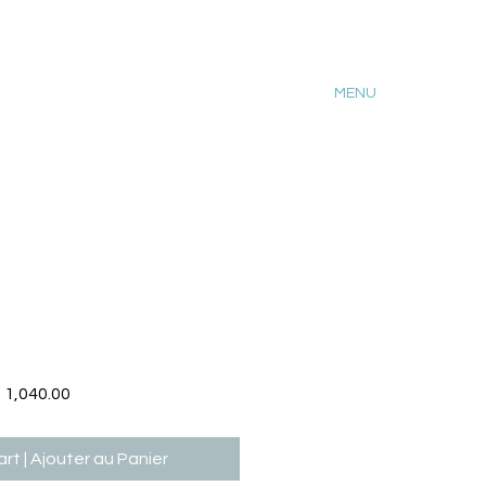
MENU
lar
Sale
 1,040.00
e
Price
rt | Ajouter au Panier