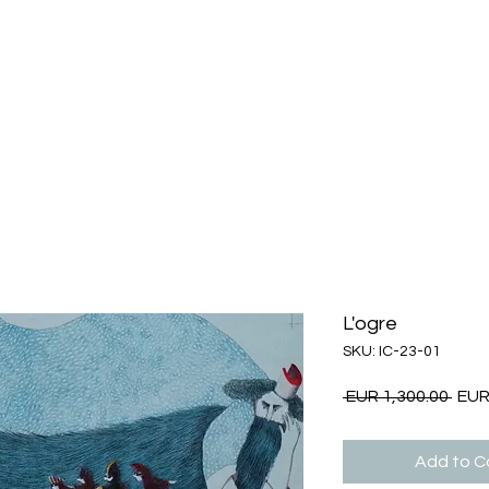
L'ogre
SKU: IC-23-01
Regu
 EUR 1,300.00 
EUR
Pric
Add to Ca