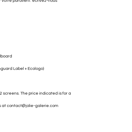
sur votre paravent: écrivez-nous
rdboard
enguard Label + Ecologo)
2 screens. The price indicated is for a
 us at contact@jolie-galerie.com