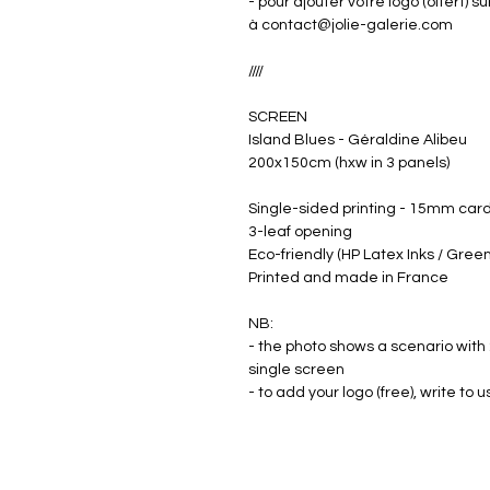
- pour ajouter votre logo (offert) 
à contact@jolie-galerie.com
////
SCREEN
Island Blues - Géraldine Alibeu
200x150cm (hxw in 3 panels)
Single-sided printing - 15mm ca
3-leaf opening
Eco-friendly (HP Latex Inks / Gre
Printed and made in France
NB:
- the photo shows a scenario with 
single screen
- to add your logo (free), write to