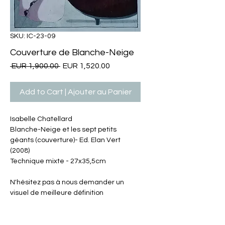
SKU: IC-23-09
Couverture de Blanche-Neige
Regular
Sale
 EUR 1,900.00 
EUR 1,520.00
Price
Price
Add to Cart | Ajouter au Panier
Isabelle Chatellard
Blanche-Neige et les sept petits
géants (couverture)- Ed. Elan Vert
(2008)
Technique mixte - 27x35,5cm
N'hésitez pas à nous demander un
visuel de meilleure définition