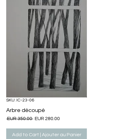
SKU: IC-23-06
Arbre découpé
Regular
Sale
 EUR 350.00 
EUR 280.00
Price
Price
Add to Cart | Ajouter au Panier