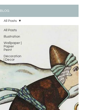
BLOG
All Posts
All Posts
Illustration
Wallpaper |
Papier
Peint
Décoration
| Decor