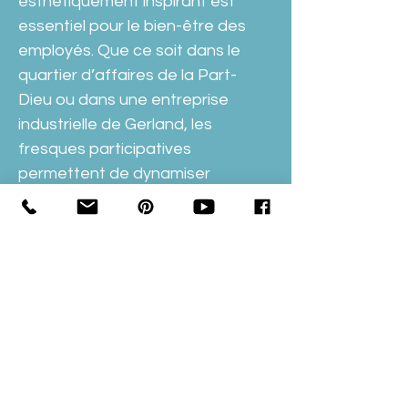
esthétiquement inspirant est 
essentiel pour le bien-être des 
employés. Que ce soit dans le 
quartier d’affaires de la Part-
Dieu ou dans une entreprise 
industrielle de Gerland, les 
fresques participatives 
permettent de dynamiser 
l’espace tout en offrant un 
environnement où créativité et 
productivité peuvent cohabiter.
Stimuler l’inspiration et la
créativité